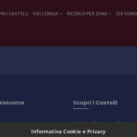
RI I CASTELLI
VIVI L'EMILIA
RICERCA PER ZONA
CHI SIAM
 Welcome
Scopri i Castelli
o
Castello Estense di Ferrara
Informativa Cookie e Privacy
Antica Corte Pallavicina