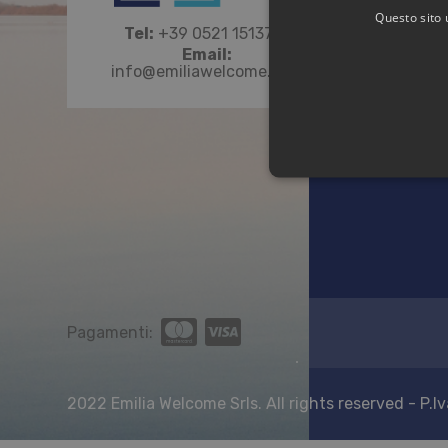
Questo sito 
Privacy
Tel:
+39 0521 1513777
Email:
Cookie
info@emiliawelcome.com
I cookie strettamente necessa
non può essere utilizzato co
Pagamenti:
Nome
Pr
PHPSESSID
PH
ww
2022 Emilia Welcome Srls. All rights reserved -