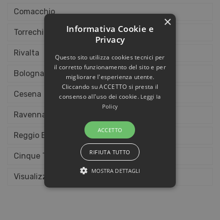
Comacchio
×
Informativa Cookie e
Torrechiara
Privacy
Rivalta
Questo sito utilizza cookies tecnici per
il corretto funzionamento del sito e per
Bologna
migliorare l'esperienza utente.
Cliccando su ACCETTO si presta il
Cesena
consenso all'uso dei cookie.
Leggi la
Policy
Ravenna
ACCETTO
Reggio Emilia
RIFIUTA TUTTO
Cinque Terre
MOSTRA DETTAGLI
Visualizza tutte le proposte
STRETTAMENTE NECESSARI E
STATISTICHE