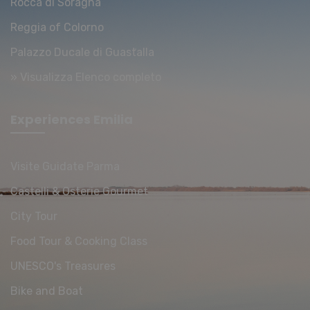
Rocca di Soragna
Reggia of Colorno
Palazzo Ducale di Guastalla
» Visualizza Elenco completo
Experiences Emilia
Visite Guidate Parma
Castelli & Osterie Gourmet
City Tour
Food Tour & Cooking Class
UNESCO's Treasures
Bike and Boat