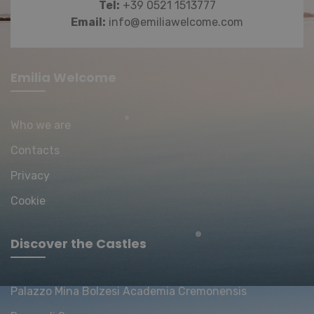
Tel:
+39 0521 1513777
Email:
info@emiliawelcome.com
Emilia Welcome
Who we are
CookieScriptConsent
CookieScript
6 mesi 5
www.emiliawelcome.com
giorni
Contacts
Privacy
Cookie
Discover the Castles
Palazzo Mina Bolzesi Academia Cremonensis