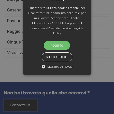
Questo sito utilizza cookies tecnici per
Cesena
il corretto funzionamento del sito e per
migliorare l'esperienza utente.
Ravenna
Cliccando su ACCETTO si presta il
consenso all'uso dei cookie.
Leggi la
Reggio Emilia
Policy
Cinque Terre
ACCETTO
Visualizza tutte le proposte
RIFIUTA TUTTO
MOSTRA DETTAGLI
STRETTAMENTE NECESSARI E
STATISTICHE
Non hai trovato quello che cercavi ?
Strettamente necessari e Statistiche
Contacts Us
I cookie strettamente necessari
consentono funzionalità del sito Web