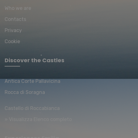
Who we are
Contacts
Privacy
CookieScriptConsent
CookieScript
6 mesi 5
www.emiliawelcome.com
giorni
Cookie
Discover the Castles
Antica Corte Pallavicina
Rocca di Soragna
Castello di Roccabianca
» Visualizza Elenco completo