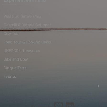
Experiences Emilia
Visite Guidate Parma
Castelli & Osterie Gourmet
City Tour
Food Tour & Cooking Class
UNESCO's Treasures
Bike and Boat
Cinque Terre
Events