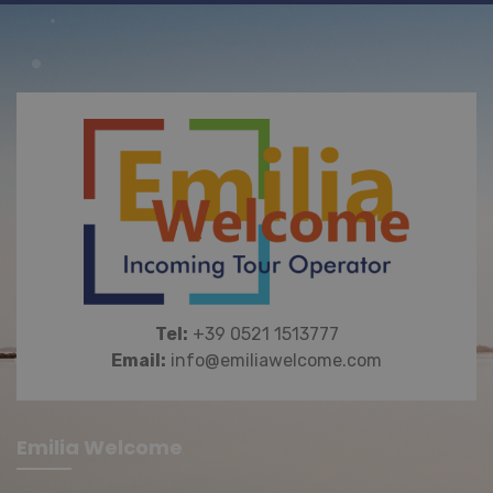
principale come l'accesso degli utenti e
la gestione dell'account. Il sito Web non
può essere utilizzato correttamente
senza i cookie strettamente necessari.
Nome
Provider / Dominio
Scadenz
PHPSESSID
PHP.net
Sessione
www.emiliawelcome.com
Tel:
+39 0521 1513777
Email:
info@emiliawelcome.com
Emilia Welcome