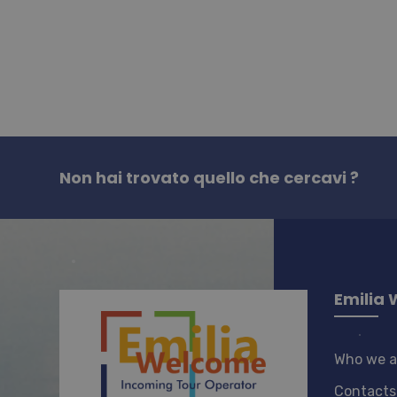
I cookie strettamente necessa
non può essere utilizzato co
Nome
Pr
PHPSESSID
PH
ww
CookieScriptConsent
Co
ww
Non hai trovato quello che cercavi ?
Emilia
Who we a
Contacts