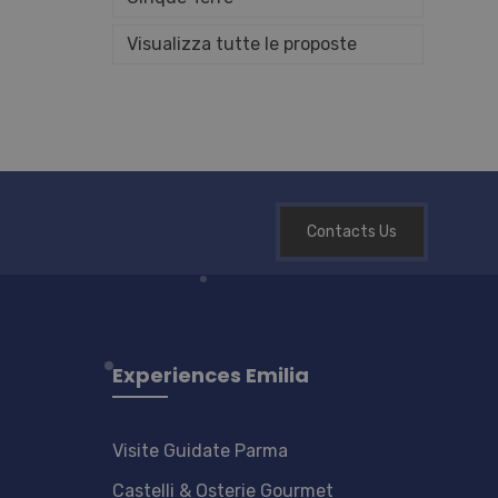
one dell'account. Il sito Web
Visualizza tutte le proposte
ggio PHP. Si tratta di un
e variabili di sessione
odo casuale, il modo in
sito, ma un buon esempio è
 le pagine.
e-Script.com per ricordare
i. È necessario che il banner
Contacts Us
amente.
Experiences Emilia
Visite Guidate Parma
Castelli & Osterie Gourmet