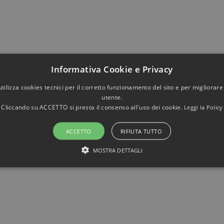
Informativa Cookie e Privacy
utilizza cookies tecnici per il corretto funzionamento del sito e per migliorare
utente.
Cliccando su ACCETTO si presta il consenso all'uso dei cookie.
Leggi la Policy
ACCETTO
RIFIUTA TUTTO
MOSTRA DETTAGLI
STRETTAMENTE NECESSARI E STATISTICHE
Strettamente necessari e Statistiche