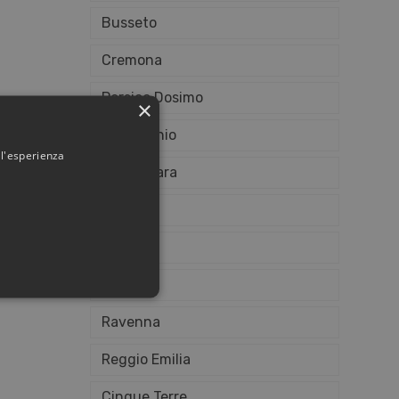
Busseto
Cremona
Persico Dosimo
×
Comacchio
 l'esperienza
Torrechiara
Rivalta
Bologna
Cesena
Ravenna
Reggio Emilia
Cinque Terre